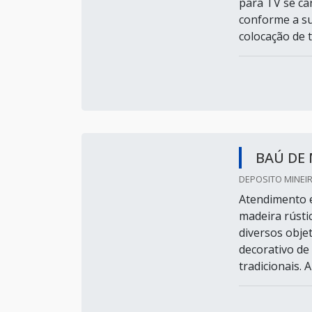
para TV se ca
conforme a su
colocação de 
BAÚ DE 
DEPOSITO MINEIR
Atendimento e
madeira rústi
diversos obje
decorativo de
tradicionais. 