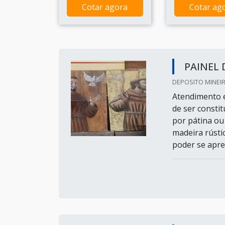
Cotar agora
Cotar ag
PAINEL 
DEPOSITO MINEIR
Atendimento 
de ser consti
por pátina ou
madeira rústi
poder se apre