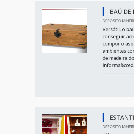
BAÚ DE 
DEPOSITO MINEIR
Versátil, o b
conseguir arm
compor o aspe
ambientes com
de madeira do
informa&cced..
ESTANTE
DEPOSITO MINEIR