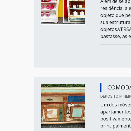
Além de se ap
residência, a
objeto que pe
sua estrutura 
objetos.VER
bastasse, as es
COMODA
DEPOSITO MINEIR
Um dos móveis
apartamentos 
positivamente 
principalment